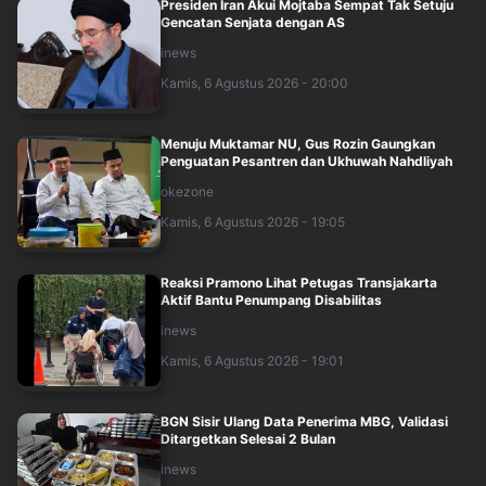
Presiden Iran Akui Mojtaba Sempat Tak Setuju
Gencatan Senjata dengan AS
inews
Kamis, 6 Agustus 2026 - 20:00
Menuju Muktamar NU, Gus Rozin Gaungkan
Penguatan Pesantren dan Ukhuwah Nahdliyah
okezone
Kamis, 6 Agustus 2026 - 19:05
Reaksi Pramono Lihat Petugas Transjakarta
Aktif Bantu Penumpang Disabilitas
inews
Kamis, 6 Agustus 2026 - 19:01
BGN Sisir Ulang Data Penerima MBG, Validasi
Ditargetkan Selesai 2 Bulan
inews