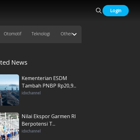
Login
Otomotif
Teknologi
Other
ated News
Kementerian ESDM
Tambah PNBP Rp20,9...
idxchannel
Nilai Ekspor Garmen RI
Berpotensi T...
idxchannel