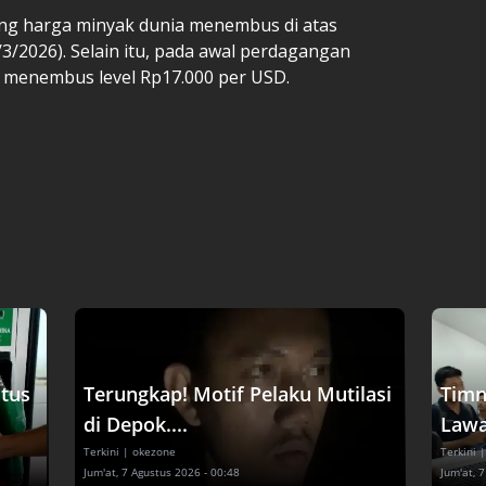
ng harga minyak dunia menembus di atas
3/2026). Selain itu, pada awal perdagangan
iah menembus level Rp17.000 per USD.
tus
Terungkap! Motif Pelaku Mutilasi
Timn
di Depok....
Lawa
Terkini
| okezone
Terkini
|
Jum'at, 7 Agustus 2026 - 00:48
Jum'at, 