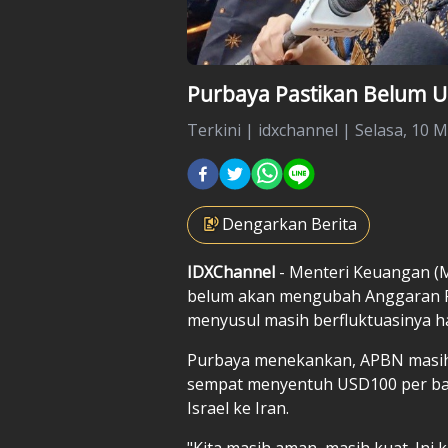
Purbaya Pastikan Belum U
Terkini
|
idxchannel |
Selasa, 10 M
Dengarkan Berita
IDXChannel
- Menteri Keuangan (
belum akan mengubah Anggaran P
menyusul masih berfluktuasinya h
Purbaya menekankan, APBN masi
sempat menyentuh USD100 per bare
Israel ke Iran.
"Kita masih aman, masih kuat. Ini 