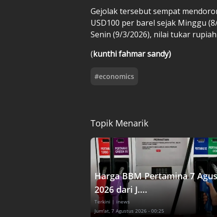
Gejolak tersebut sempat mendoro
USD100 per barel sejak Minggu (8/
Senin (9/3/2026), nilai tukar rup
(
kunthi fahmar sandy)
#
economics
Topik Menarik
Harga BBM Pertamina 7 Agus
2026 dari J....
Terkini
| inews
Jum'at, 7 Agustus 2026 - 00:25