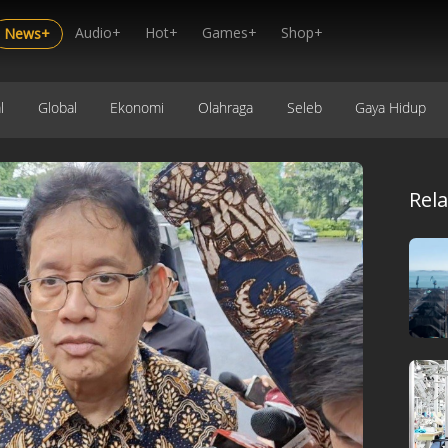
Audio+
Hot+
Games+
Shop+
News+
l
Global
Ekonomi
Olahraga
Seleb
Gaya Hidup
Rel