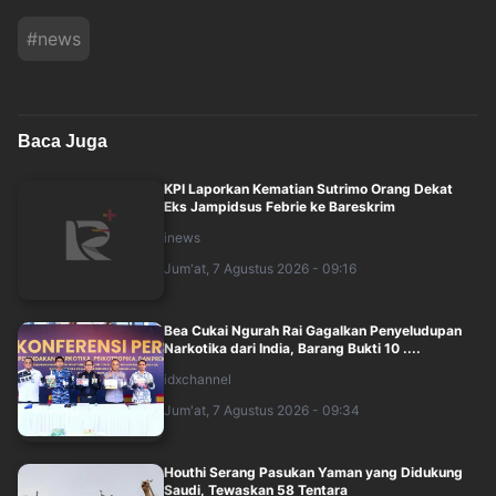
#
news
Baca Juga
KPI Laporkan Kematian Sutrimo Orang Dekat
Eks Jampidsus Febrie ke Bareskrim
inews
Jum'at, 7 Agustus 2026 - 09:16
Bea Cukai Ngurah Rai Gagalkan Penyeludupan
Narkotika dari India, Barang Bukti 10 ....
idxchannel
Jum'at, 7 Agustus 2026 - 09:34
Houthi Serang Pasukan Yaman yang Didukung
Saudi, Tewaskan 58 Tentara