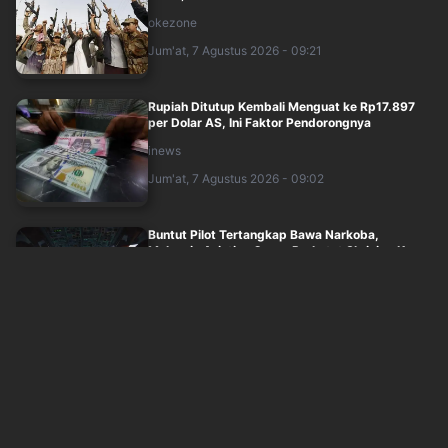
okezone
Jum'at, 7 Agustus 2026 - 09:21
Rupiah Ditutup Kembali Menguat ke Rp17.897
per Dolar AS, Ini Faktor Pendorongnya
inews
Jum'at, 7 Agustus 2026 - 09:02
Buntut Pilot Tertangkap Bawa Narkoba,
Malaysia Aviation Group Perketat Skrining K....
idxchannel
Jum'at, 7 Agustus 2026 - 09:00
Makalah yang Usulkan MBG Raih Nobel
Perdamaian Catut Nama Prabowo, DPR: Ini
Pelan....
idxchannel