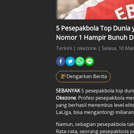
5 Pesepakbola Top Dunia y
Nomor 1 Hampir Bunuh Di
Terkini
|
okezone |
Selasa, 10 Mar
Dengarkan Berita
SEBANYAK
5
pesepakbola top dun
Okezone
. Profesi pesepakbola m
yang berhasil menembus level elite
LaLiga, bisa mengantongi miliara
Namun, sebagian pesepakbola tak 
Rata-rata, seorang pesepakbola p