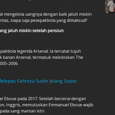
gal mengelola uangnya dengan baik jatuh miskin
Lantas, siapa saja pesepakbola yang dimaksud?
ang jatuh miskin setelah pensiun:
bola legenda Arsenal. Ia tercatat tujuh
ck kanan Arsenal, termasuk meloloskan The
2005-2006.
elepas Fahreza Sudin Jelang Super
Eboue pada 2017. Setelah bercerai dengan
don, Inggris, memutuskan Emmanuel Eboue wajib
ada sang mantan istri.