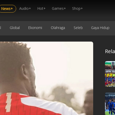
Audio+
Hot+
Games+
Shop+
News+
l
Global
Ekonomi
Olahraga
Seleb
Gaya Hidup
Rel