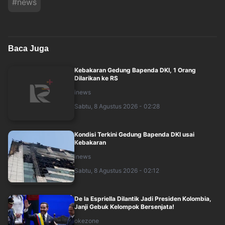
#
news
Baca Juga
Kebakaran Gedung Bapenda DKI, 1 Orang
Dilarikan ke RS
inews
Sabtu, 8 Agustus 2026 - 02:28
Kondisi Terkini Gedung Bapenda DKI usai
Kebakaran
inews
Sabtu, 8 Agustus 2026 - 02:12
De la Espriella Dilantik Jadi Presiden Kolombia,
Janji Gebuk Kelompok Bersenjata!
okezone