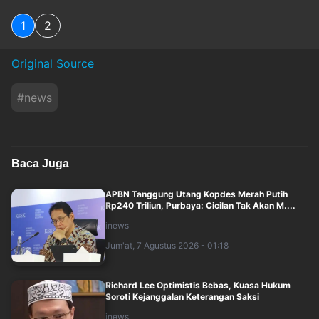
1
2
Original Source
#
news
Baca Juga
APBN Tanggung Utang Kopdes Merah Putih
Rp240 Triliun, Purbaya: Cicilan Tak Akan M....
inews
Jum'at, 7 Agustus 2026 - 01:18
Richard Lee Optimistis Bebas, Kuasa Hukum
Soroti Kejanggalan Keterangan Saksi
inews