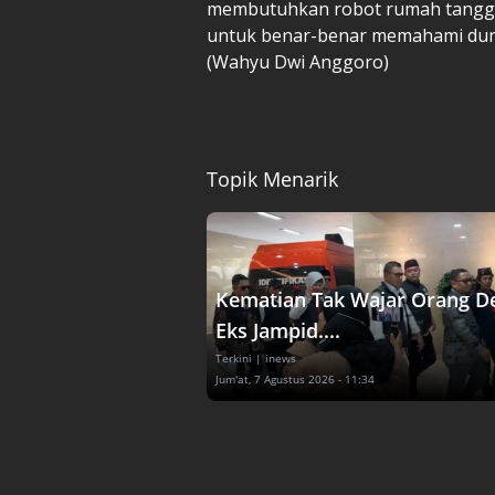
membutuhkan robot rumah tangga 
untuk benar-benar memahami dunia 
(Wahyu Dwi Anggoro)
Topik Menarik
Kematian Tak Wajar Orang D
Eks Jampid....
Terkini
| inews
Jum'at, 7 Agustus 2026 - 11:34