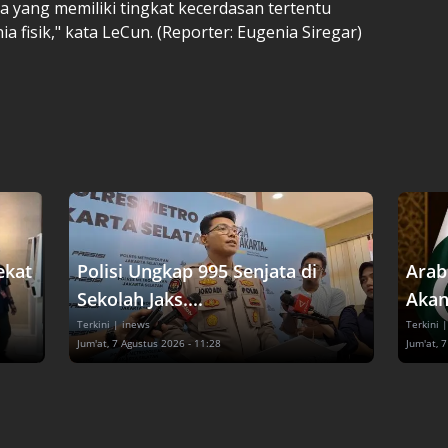
yang memiliki tingkat kecerdasan tertentu
fisik," kata LeCun. (Reporter: Eugenia Siregar)
ekat
Polisi Ungkap 995 Senjata di
Arab
Sekolah Jaks....
Akan
Terkini
| inews
Terkini
|
Jum'at, 7 Agustus 2026 - 11:28
Jum'at, 