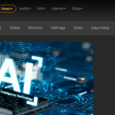
Audio+
Hot+
Games+
Shop+
News+
l
Global
Ekonomi
Olahraga
Seleb
Gaya Hidup