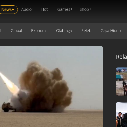
Audio+
Hot+
Games+
Shop+
News+
l
Global
Ekonomi
Olahraga
Seleb
Gaya Hidup
Rel