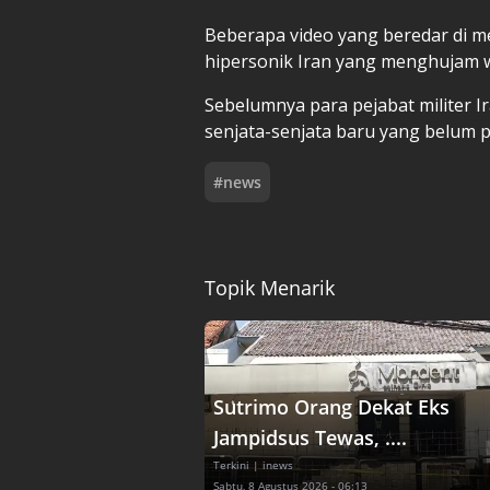
Beberapa video yang beredar di me
hipersonik Iran yang menghujam w
Sebelumnya para pejabat militer 
senjata-senjata baru yang belum p
#
news
Topik Menarik
Sutrimo Orang Dekat Eks
Jampidsus Tewas, ....
Terkini
| inews
Sabtu, 8 Agustus 2026 - 06:13