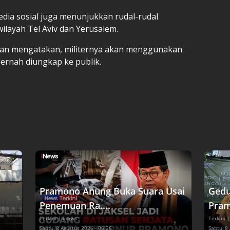
dia sosial juga menunjukkan rudal-rudal
ilayah Tel Aviv dan Yerusalem.
Iran mengatakan, militernya akan menggunakan
ernah diungkap ke publik.
Pramono Anung Buka Suara Usai
Gedu
Penemuan Ra....
Pram
Terkini
| inews
Terkini
|
Sabtu, 8 Agustus 2026 - 06:26
Sabtu, 8