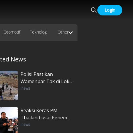
Login
Otomotif
Teknologi
Other
ated News
Polisi Pastikan
Wamenpar Tak di Lok...
inews
Reaksi Keras PM
Thailand usai Penem...
inews