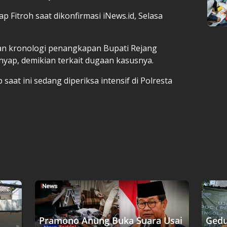
p Fitroh saat dikonfirmasi iNews.id, Selasa
n kronologi penangkapan Bupati Rejang
nyap, demikian terkait dugaan kasusnya.
aat ini sedang diperiksa intensif di Polresta
Pramono Anung Buka Suara Usai
Gedu