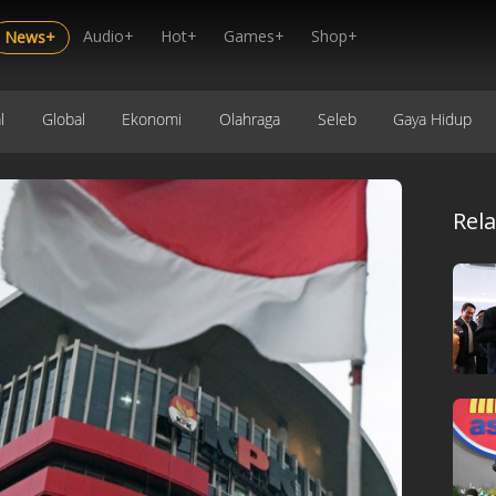
Audio+
Hot+
Games+
Shop+
News+
l
Global
Ekonomi
Olahraga
Seleb
Gaya Hidup
Rel