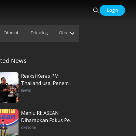
Login
Otomotif
Teknologi
Other
ated News
Reaksi Keras PM
Thailand usai Penem...
inews
Menlu RI: ASEAN
Diharapkan Fokus Pe...
okezone