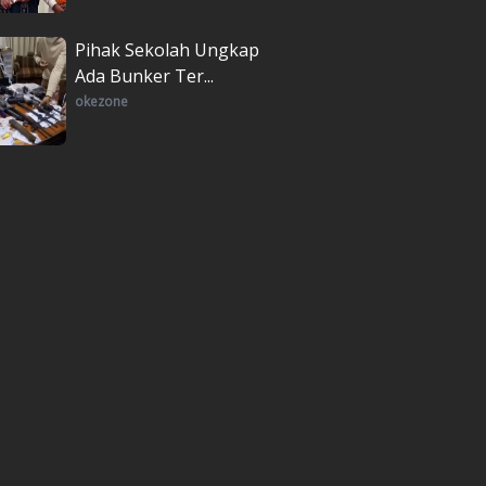
Pihak Sekolah Ungkap
Ada Bunker Ter...
okezone