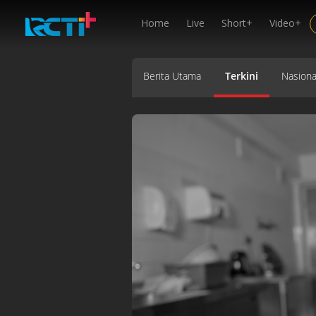
Home
Live
Short+
Video+
Berita Utama
Terkini
Nasiona