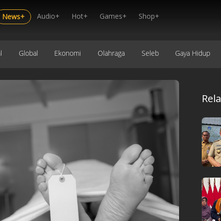
Audio+
Hot+
Games+
Shop+
News+
l
Global
Ekonomi
Olahraga
Seleb
Gaya Hidup
Rel