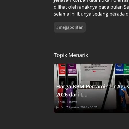
dilihat oleh anaknya pada bulan 
selama ini ibunya sedang berada di
#
megapolitan
Topik Menarik
Harga BBM Pertamina 7 Agus
2026 dari J....
Terkini
| inews
Jum'at, 7 Agustus 2026 - 00:25