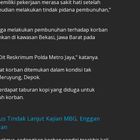
miliki pekerjaan merasa sakit hati setelah
emudian melakukan tindak pidana pembunuhan,”
duga melakukan
pembunuhan
terhadap korban
nkan di kawasan Bekasi, Jawa Barat pada
 Dit Reskrimum Polda Metro Jaya," katanya.
at korban ditemukan dalam kondisi tak
Meruyung, Depok.
terdapat taburan kopi yang diduga untuk
uh korban.
us Tindak Lanjut Kajian MBG, Enggan
ran
knya, sedangkan korban sendiri terakhir kali