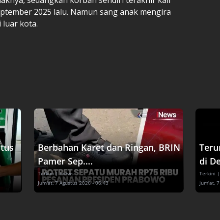
September 2025 lalu. Namun sang anak mengira
 luar kota.
tus
Berbahan Karet dan Ringan, BRIN
Teru
Pamer Sep....
di De
Terkini
| inews
Terkini
|
Jum'at, 7 Agustus 2026 - 06:43
Jum'at, 