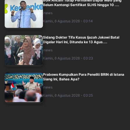
BGN Ancam Tutup Permanen Dapur MBG yang
Belum Kantongi Sertifikat SLHS hingga 10 ....
inews
Kamis, 6 Agustus 2026 - 03:14
Sidang Dokter Tifa Kasus Ijazah Jokowi Batal
Digelar Hari Ini, Ditunda ke 13 Agus....
inews
Kamis, 6 Agustus 2026 - 03:23
Prabowo Kumpulkan Para Peneliti BRIN di Istana
Siang Ini, Bahas Apa?
inews
Kamis, 6 Agustus 2026 - 03:25
Breaking News: Hakim Praperadilan Putuskan
Roy Suryo Tak Dapat Ganti Rugi
inews