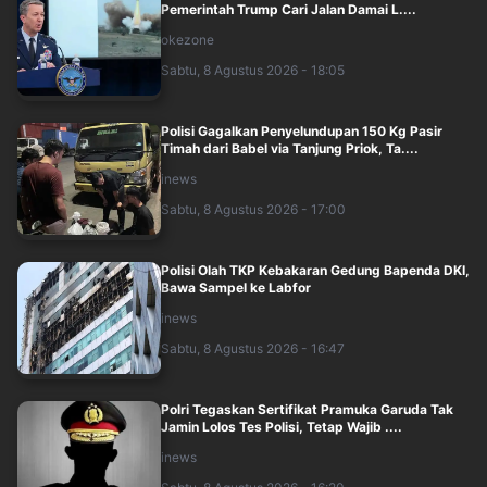
Pemerintah Trump Cari Jalan Damai L....
okezone
Sabtu, 8 Agustus 2026 - 18:05
Polisi Gagalkan Penyelundupan 150 Kg Pasir
Timah dari Babel via Tanjung Priok, Ta....
inews
Sabtu, 8 Agustus 2026 - 17:00
Polisi Olah TKP Kebakaran Gedung Bapenda DKI,
Bawa Sampel ke Labfor
inews
Sabtu, 8 Agustus 2026 - 16:47
Polri Tegaskan Sertifikat Pramuka Garuda Tak
Jamin Lolos Tes Polisi, Tetap Wajib ....
inews