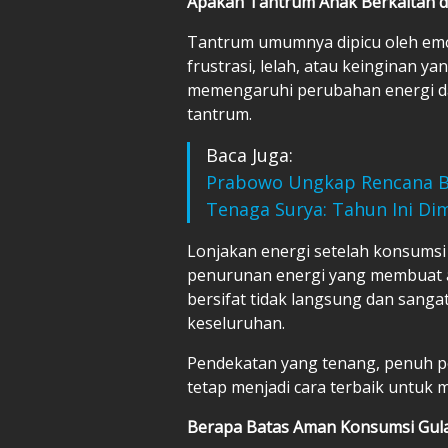
Apakah Tantrum Anak Berkaitan 
Tantrum umumnya dipicu oleh emo
frustrasi, lelah, atau keinginan ya
memengaruhi perubahan energi da
tantrum.
Baca Juga:
Prabowo Ungkap Rencana B
Tenaga Surya: Tahun Ini Di
Lonjakan energi setelah konsums
penurunan energi yang membuat a
bersifat tidak langsung dan sanga
keseluruhan.
Pendekatan yang tenang, penuh pe
tetap menjadi cara terbaik untuk m
Berapa Batas Aman Konsumsi Gul