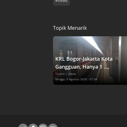
#
news
Topik Menarik
KRL Bogor-Jakarta Kota
Gangguan, Hanya 1 ....
Terkini
| inews
Minggu, 9 Agustus 2026 - 07:34