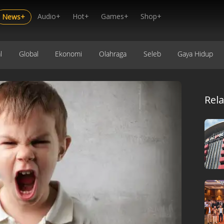
Audio+
Hot+
Games+
Shop+
News+
l
Global
Ekonomi
Olahraga
Seleb
Gaya Hidup
Rel