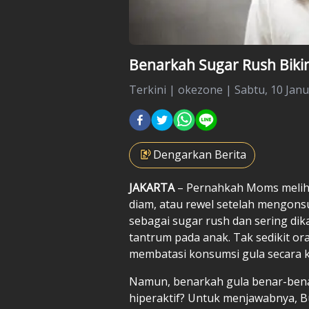
Benarkah Sugar Rush Bikin 
Terkini
|
okezone |
Sabtu, 10 Janu
Dengarkan Berita
JAKARTA
– Pernahkah Moms melihat S
diam, atau rewel setelah mengon
sebagai sugar rush dan sering dik
tantrum pada anak. Tak sedikit or
membatasi konsumsi gula secara k
Namun, benarkah gula benar-bena
hiperaktif? Untuk menjawabnya, 