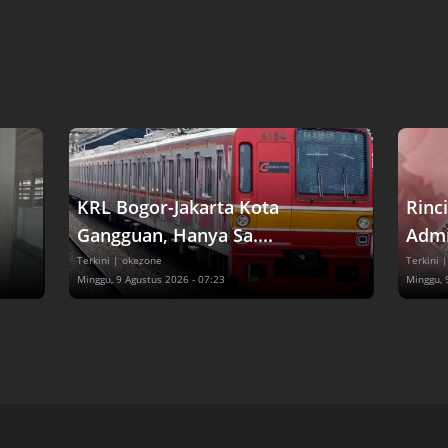
KRL Bogor-Jakarta Kota
Rinc
Gangguan, Hanya Sa....
Admin
Terkini
| okezone
Terkini
|
Minggu, 9 Agustus 2026 - 07:23
Minggu, 