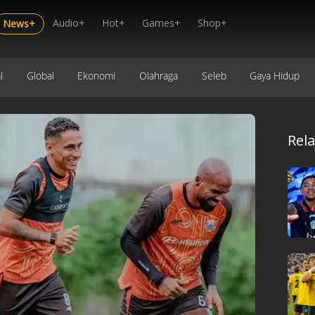
Audio+
Hot+
Games+
Shop+
News+
l
Global
Ekonomi
Olahraga
Seleb
Gaya Hidup
Rel