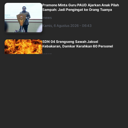
Pramono Minta Guru PAUD Ajarkan Anak Pilah
Sampah: Jadi Pengingat ke Orang Tuanya
inews
Kamis, 6 Agustus 2026 - 06:43
SDN 04 Srengseng Sawah Jaksel
Kebakaran, Damkar Kerahkan 60 Personel
inews
Kamis, 6 Agustus 2026 - 06:49
Purbaya Bocorkan Rencana China Perpanjang
Jalur Whoosh hingga Jatim
inews
Kamis, 6 Agustus 2026 - 05:12
BGN Beri Tenggat Waktu hingga 10 Agustus
2026 ke SPPG yang Belum Kantongi SLHS
idxchannel