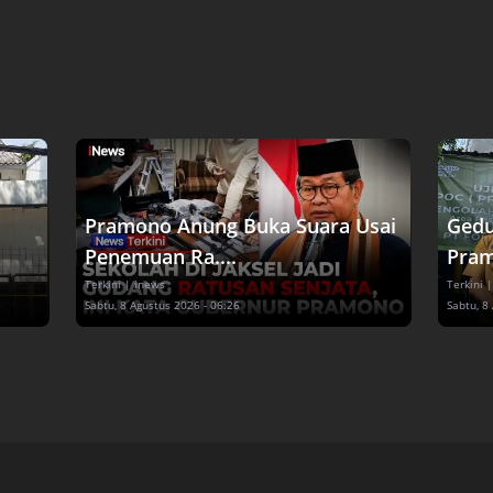
Pramono Anung Buka Suara Usai
Gedu
Penemuan Ra....
Pram
Terkini
| inews
Terkini
|
Sabtu, 8 Agustus 2026 - 06:26
Sabtu, 8