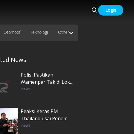
Login
Otomotif
Teknologi
Other
ated News
Polisi Pastikan
Wamenpar Tak di Lok...
inews
Reaksi Keras PM
Thailand usai Penem...
inews