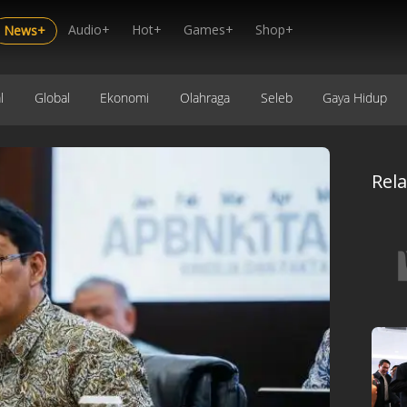
Audio+
Hot+
Games+
Shop+
News+
l
Global
Ekonomi
Olahraga
Seleb
Gaya Hidup
Rel