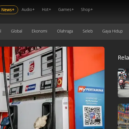
Audio+
Hot+
Games+
Shop+
News+
l
Global
Ekonomi
Olahraga
Seleb
Gaya Hidup
Rel