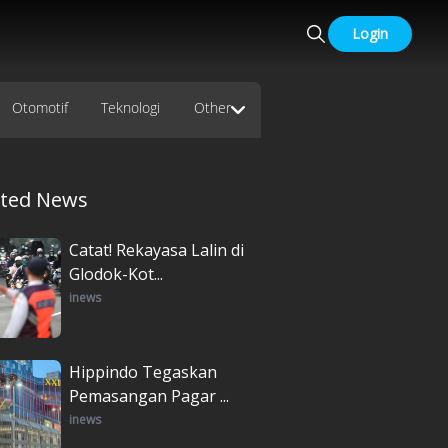
Login
Otomotif
Teknologi
Other
ated News
Catat! Rekayasa Lalin di
Glodok-Kot...
inews
Hippindo Tegaskan
Pemasangan Pagar ...
inews