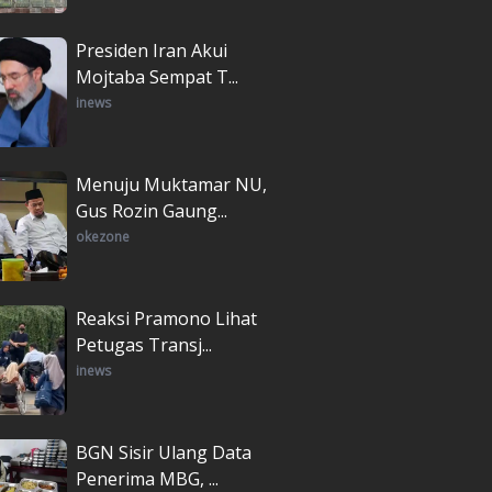
Presiden Iran Akui
Mojtaba Sempat T...
inews
Menuju Muktamar NU,
Gus Rozin Gaung...
okezone
Reaksi Pramono Lihat
Petugas Transj...
inews
BGN Sisir Ulang Data
Penerima MBG, ...