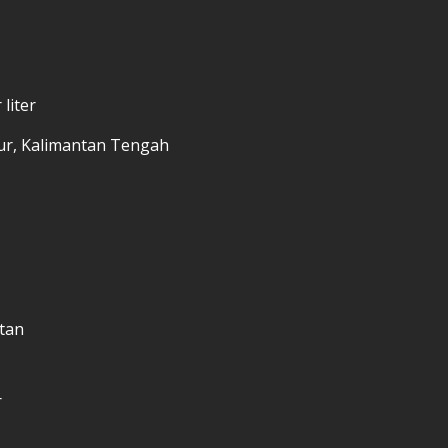
 liter
ur, Kalimantan Tengah
atan
r