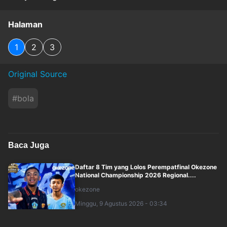
Halaman
1
2
3
Original Source
#
bola
Baca Juga
Daftar 8 Tim yang Lolos Perempatfinal Okezone
National Championship 2026 Regional....
okezone
Minggu, 9 Agustus 2026 - 03:34