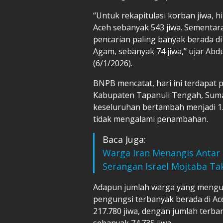
“Untuk rekapitulasi korban jiwa, h
Aceh sebanyak 543 jiwa. Sementar
pencarian paling banyak berada d
Agam, sebanyak 74 jiwa,” ujar Abd
(6/1/2026).
BNPB mencatat, hari ini terdapat
Kabupaten Tapanuli Tengah, Sumat
keseluruhan bertambah menjadi 1.
tidak mengalami penambahan.
Baca Juga:
Warga Iran Menangis Antar 
Serangan Israel Mojtaba Tak
Adapun jumlah warga yang mengung
pengungsi terbanyak berada di Ace
217.780 jiwa, dengan jumlah terb
sebanyak 74.735 jiwa.