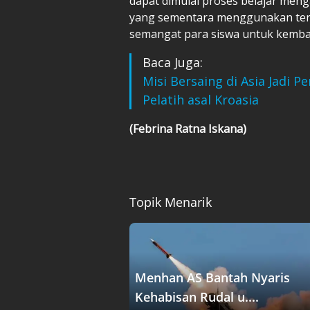
dapat dimulai proses belajar men
yang sementara menggunakan tend
semangat para siswa untuk kembal
Baca Juga:
Misi Bersaing di Asia Jadi
Pelatih asal Kroasia
(Febrina Ratna Iskana)
Topik Menarik
Menhan AS Bantah Nyaris
Kehabisan Rudal u....