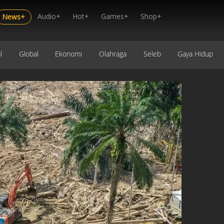
Audio+
Hot+
Games+
Shop+
News+
l
Global
Ekonomi
Olahraga
Seleb
Gaya Hidup