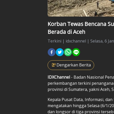
Korban Tewas Bencana Sum
Berada di Aceh
Terkini
|
idxchannel |
Selasa, 6 Ja
Dengarkan Berita
IDXChannel
- Badan Nasional Pe
perkembangan terkini penanganan
provinsi di Sumatera, yakni Aceh,
Kepala Pusat Data, Informasi, da
mengatakan hingga Selasa (6/1/202
dan longsor di tiga provinsi terse