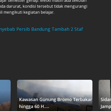
gajar semester genap. Meski masih ada sekolah
a darurat, kondisi tersebut tidak mengurangi
i mengikuti kegiatan belajar.
 Penyebab Persib Bandung Tambah 2 Staf
Kawasan Gunung Bromo Terbakar
Sida
hingga 60 H....
Jampi