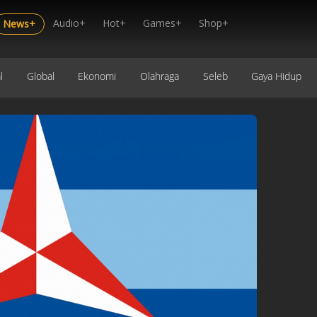
Audio+
Hot+
Games+
Shop+
News+
l
Global
Ekonomi
Olahraga
Seleb
Gaya Hidup