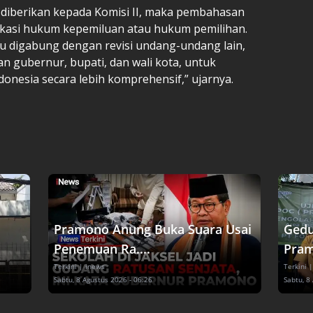
 diberikan kepada Komisi II, maka pembahasan
fikasi hukum kepemiluan atau hukum pemilihan.
ilu digabung dengan revisi undang-undang lain,
 gubernur, bupati, dan wali kota, untuk
donesia secara lebih komprehensif,” ujarnya.
Pramono Anung Buka Suara Usai
Gedu
Penemuan Ra....
Pram
Terkini
| inews
Terkini
|
Sabtu, 8 Agustus 2026 - 06:26
Sabtu, 8