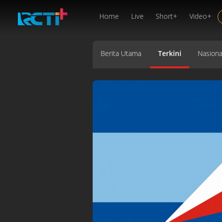
Home
Live
Short+
Video+
Berita Utama
Terkini
Nasiona