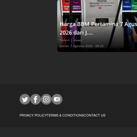
Harga BBM Pertamina 7 Agus
2026 dari J....
Terkini
| inews
Jum'at, 7 Agustus 2026 - 00:25
PRIVACY POLICY
TERMS & CONDITIONS
CONTACT US