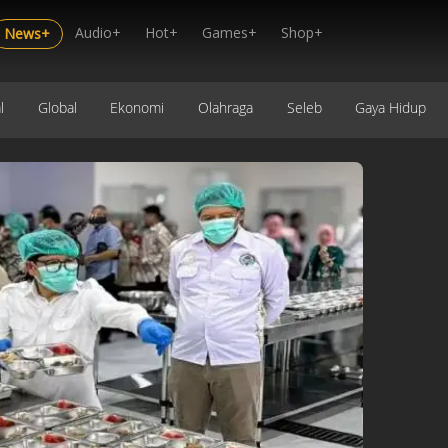
Audio+
Hot+
Games+
Shop+
News+
l
Global
Ekonomi
Olahraga
Seleb
Gaya Hidup