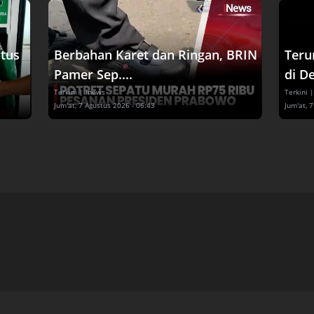
tus
Berbahan Karet dan Ringan, BRIN
Teru
Pamer Sep....
di De
Terkini
| inews
Terkini
|
Jum'at, 7 Agustus 2026 - 06:43
Jum'at, 