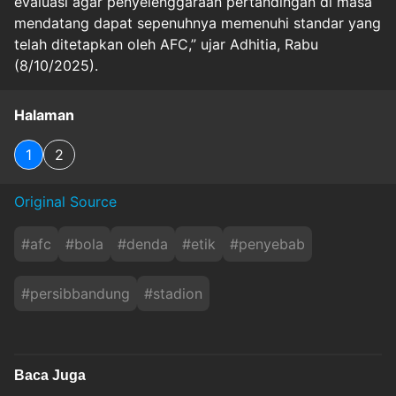
evaluasi agar penyelenggaraan pertandingan di masa
mendatang dapat sepenuhnya memenuhi standar yang
telah ditetapkan oleh AFC,” ujar Adhitia, Rabu
(8/10/2025).
Halaman
1
2
Original Source
#
afc
#
bola
#
denda
#
etik
#
penyebab
#
persibbandung
#
stadion
Baca Juga