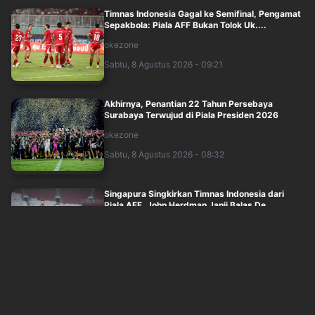
Timnas Indonesia Gagal ke Semifinal, Pengamat
Sepakbola: Piala AFF Bukan Tolok Uk....
okezone
Sabtu, 8 Agustus 2026 - 09:21
Akhirnya, Penantian 22 Tahun Persebaya
Surabaya Terwujud di Piala Presiden 2026
okezone
Sabtu, 8 Agustus 2026 - 08:32
Singapura Singkirkan Timnas Indonesia dari
Piala AFF, John Herdman Janji Balas De....
okezone
Sabtu, 8 Agustus 2026 - 07:37
Chelsea vs AC Milan, Xabi Alonso: Waktu yang
Tepat Menyapa Fans di Indonesia
okezone