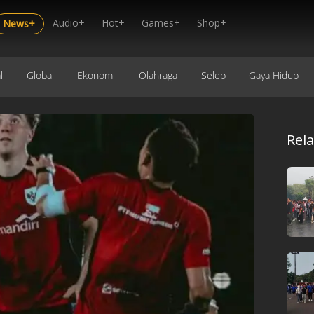
Audio+
Hot+
Games+
Shop+
News+
l
Global
Ekonomi
Olahraga
Seleb
Gaya Hidup
Rel