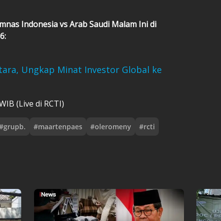
mnas Indonesia vs Arab Saudi Malam Ini di
6:
ara, Ungkap Minat Investor Global ke
IB (Live di RCTI)
#
grupb.
#
maartenpaes
#
oleromeny
#
rcti