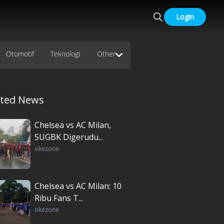
Login
Otomotif
Teknologi
Other
ated News
Chelsea vs AC Milan,
SUGBK Digerudu...
okezone
Chelsea vs AC Milan: 10
Ribu Fans T...
okezone