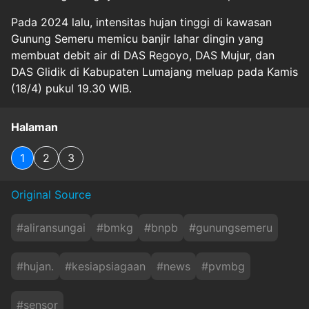
Pada 2024 lalu, intensitas hujan tinggi di kawasan
Gunung Semeru memicu banjir lahar dingin yang
membuat debit air di DAS Regoyo, DAS Mujur, dan
DAS Glidik di Kabupaten Lumajang meluap pada Kamis
(18/4) pukul 19.30 WIB.
Halaman
1
2
3
Original Source
#
aliransungai
#
bmkg
#
bnpb
#
gunungsemeru
#
hujan.
#
kesiapsiagaan
#
news
#
pvmbg
#
sensor