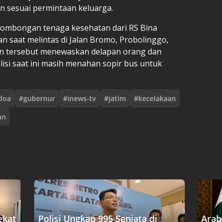
 sesuai permintaan keluarga.
ombongan tenaga kesehatan dari RS Bina
 saat melintas di Jalan Bromo, Probolinggo,
an tersebut menewaskan delapan orang dan
isi saat ini masih menahan sopir bus untuk
doa
#
gubernur
#
inews-tv
#
jatim
#
kecelakaan
an
ekat
Polisi Ungkap 995 Senjata di
Arab