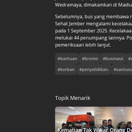
Wedramaya, dimakamkan di Madiun
Sebelumnya, bus yang membawa r
Sehat Jember mengalami kecelakaan
pada 1 September 2025. Kecelaka
melukai 44 penumpang lainnya. Pol
pemeriksaan lebih lanjut.
#
bantuan
#
bromo
#
busmaut
#
#
korban
#
penyelidikan.
#
santun
Topik Menarik
Kematian Tak Wajar Orang D