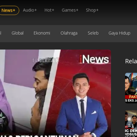
Audio+
Hot+
Games+
Shop+
News+
l
Global
Ekonomi
Olahraga
Seleb
Gaya Hidup
Rel