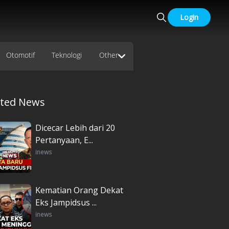
Login
Otomotif
Teknologi
Other
ated News
Dicecar Lebih dari 20
Pertanyaan, E...
inews
Kematian Orang Dekat
Eks Jampidsus ...
inews