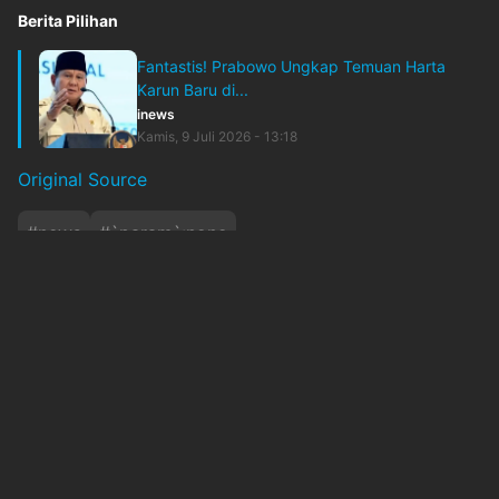
Berita Pilihan
Fantastis! Prabowo Ungkap Temuan Harta
Karun Baru di...
inews
Kamis, 9 Juli 2026 - 13:18
Original Source
#
news
#
`param`:none
Baca Juga
Antisipasi Kendala Proyek, DPRD Bandung
Matangkan Mitigasi RSUD dan Gedung
Inspek....
okezone
Minggu, 9 Agustus 2026 - 12:01