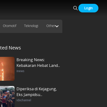
Login
Otomotif
Teknologi
Other
ated News
Breaking News:
Kebakaran Hebat Land...
inews
Diperiksa di Kejagung,
Eks Jampidsu...
idxchannel