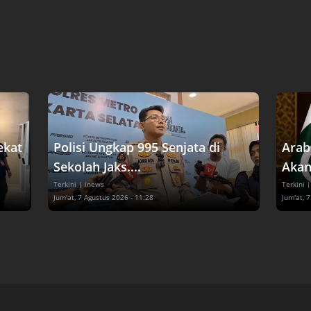
ekat
Polisi Ungkap 995 Senjata di
Arab
Sekolah Jaks....
Akan
Terkini
| inews
Terkini
|
Jum'at, 7 Agustus 2026 - 11:28
Jum'at, 