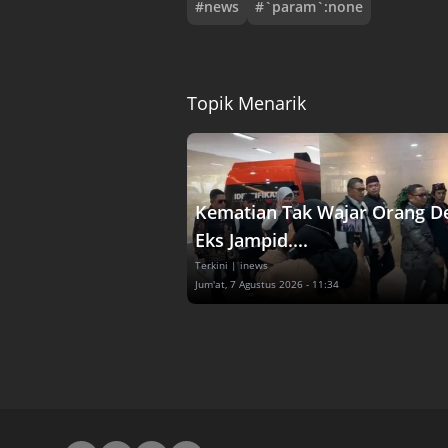
#
news
#
`param`:none
Topik Menarik
Kematian Tak Wajar Orang D
Eks Jampid....
Terkini
| inews
Jum'at, 7 Agustus 2026 - 11:34