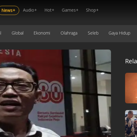
Audio+
Hot+
Games+
Shop+
News+
l
Global
Ekonomi
Olahraga
Seleb
Gaya Hidup
Rel