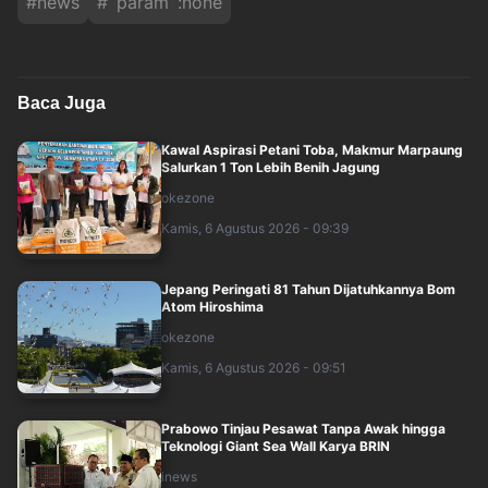
#
news
#
`param`:none
Baca Juga
Kawal Aspirasi Petani Toba, Makmur Marpaung
Salurkan 1 Ton Lebih Benih Jagung
okezone
Kamis, 6 Agustus 2026 - 09:39
Jepang Peringati 81 Tahun Dijatuhkannya Bom
Atom Hiroshima
okezone
Kamis, 6 Agustus 2026 - 09:51
Prabowo Tinjau Pesawat Tanpa Awak hingga
Teknologi Giant Sea Wall Karya BRIN
inews