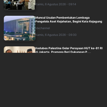
Kamis, 6 Agustus 2026 - 09:14
Muncul Usulan Pembentukan Lembaga
Pengelola Aset Kejahatan, Begini Kata Kejagung
idxchannel
Kamis, 6 Agustus 2026 - 09:30
Kedubes Palestina Gelar Perayaan HUT ke-81 RI
di Jakarta, Pramono Beri Dukungan P....
inews
Kamis, 6 Agustus 2026 - 09:00
Indonesia Resmi Masuki Era Aging Population,
BKKBN Ingatkan Ancaman Sandwich Gene....
inews
Kamis, 6 Agustus 2026 - 09:07