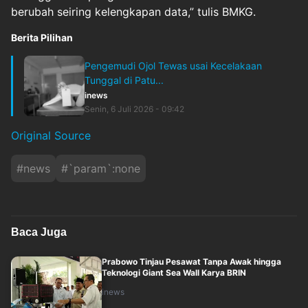
berubah seiring kelengkapan data,” tulis BMKG.
Berita Pilihan
Pengemudi Ojol Tewas usai Kecelakaan
Tunggal di Patu...
inews
Senin, 6 Juli 2026 - 09:42
Original Source
#
news
#
`param`:none
Baca Juga
Prabowo Tinjau Pesawat Tanpa Awak hingga
Teknologi Giant Sea Wall Karya BRIN
inews