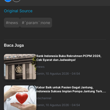
Original Source
#
news
#
`param`:none
Baca Juga
Bank Indonesia Buka Rekrutmen PCPM 2026,
Cek Syarat dan Jadwalnya!
inews
Senin, 10 Agustus 2026 - 04:54
Kabar Baik untuk Pasien Gagal Jantung,
Indonesia Sukses Implan Pompa Jantung Terk....
idxchannel
Senin, 10 Agustus 2026 - 04:54