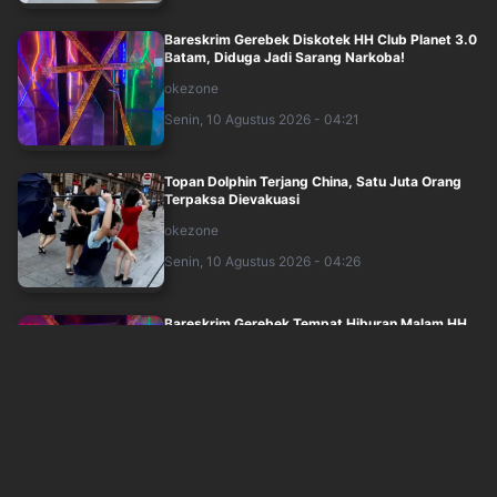
Bareskrim Gerebek Diskotek HH Club Planet 3.0
Batam, Diduga Jadi Sarang Narkoba!
okezone
Senin, 10 Agustus 2026 - 04:21
Topan Dolphin Terjang China, Satu Juta Orang
Terpaksa Dievakuasi
okezone
Senin, 10 Agustus 2026 - 04:26
Bareskrim Gerebek Tempat Hiburan Malam HH
Club di Batam, Bongkar Peredaran Narkob....
inews
Senin, 10 Agustus 2026 - 04:24
MNC University Turut Andil dalam KKN Tematik,
Bantu Pemulihan Agam Pascabencana