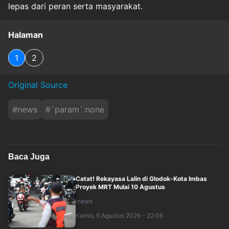
lepas dari peran serta masyarakat.
Halaman
1
2
Original Source
#
news
#
`param`:none
Baca Juga
Catat! Rekayasa Lalin di Glodok-Kota Imbas
Proyek MRT Mulai 10 Agustus
inews
Kamis, 6 Agustus 2026 - 22:06