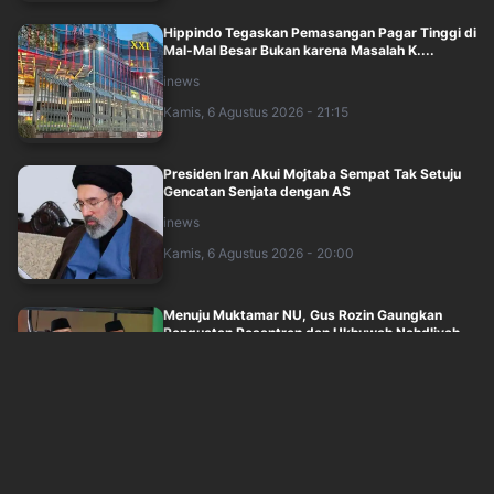
Hippindo Tegaskan Pemasangan Pagar Tinggi di
Mal-Mal Besar Bukan karena Masalah K....
inews
Kamis, 6 Agustus 2026 - 21:15
Presiden Iran Akui Mojtaba Sempat Tak Setuju
Gencatan Senjata dengan AS
inews
Kamis, 6 Agustus 2026 - 20:00
Menuju Muktamar NU, Gus Rozin Gaungkan
Penguatan Pesantren dan Ukhuwah Nahdliyah
okezone
Kamis, 6 Agustus 2026 - 19:05
Reaksi Pramono Lihat Petugas Transjakarta
Aktif Bantu Penumpang Disabilitas