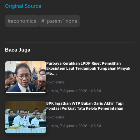
Original Source
#
economics
#
`param`:none
Baca Juga
Purbaya Kerahkan LPDP Riset Pemulihan
Ekosistem Laut Terdampak Tumpahan Minyak
Mo....
idxchannel
Jum'at, 7 Agustus 2026 - 06:54
BPK Ingatkan WTP Bukan Garis Akhir, Tapi
Fondasi Perkuat Tata Kelola Pemerintahan
idxchannel
Jum'at, 7 Agustus 2026 - 06:54