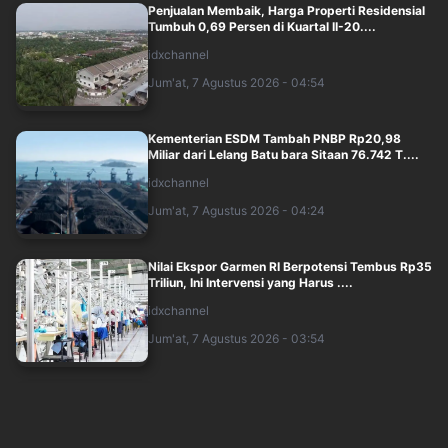
Penjualan Membaik, Harga Properti Residensial
Tumbuh 0,69 Persen di Kuartal II-20....
idxchannel
Jum'at, 7 Agustus 2026 - 04:54
Kementerian ESDM Tambah PNBP Rp20,98
Miliar dari Lelang Batu bara Sitaan 76.742 T....
idxchannel
Jum'at, 7 Agustus 2026 - 04:24
Nilai Ekspor Garmen RI Berpotensi Tembus Rp35
Triliun, Ini Intervensi yang Harus ....
idxchannel
Jum'at, 7 Agustus 2026 - 03:54
Ekonomi Filipina Hanya Tumbuh 2,3 Persen pada
Kuartal II-2026, Terlemah dalam 5 T....
idxchannel