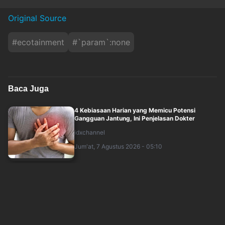
Original Source
#
ecotainment
#
`param`:none
Baca Juga
4 Kebiasaan Harian yang Memicu Potensi
Gangguan Jantung, Ini Penjelasan Dokter
idxchannel
Jum'at, 7 Agustus 2026 - 05:10
Pendakian Gunung Gede-Pangrango Ditutup
Sementara Imbas Kebakaran di Alun-Alun Su....
idxchannel
Jum'at, 7 Agustus 2026 - 04:10