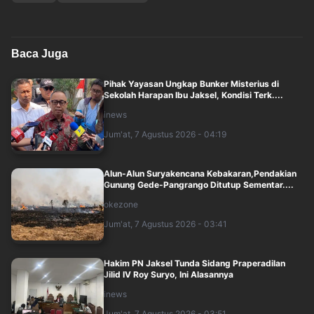
Baca Juga
Pihak Yayasan Ungkap Bunker Misterius di
Sekolah Harapan Ibu Jaksel, Kondisi Terk....
inews
Jum'at, 7 Agustus 2026 - 04:19
Alun-Alun Suryakencana Kebakaran,Pendakian
Gunung Gede-Pangrango Ditutup Sementar....
okezone
Jum'at, 7 Agustus 2026 - 03:41
Hakim PN Jaksel Tunda Sidang Praperadilan
Jilid IV Roy Suryo, Ini Alasannya
inews
Jum'at, 7 Agustus 2026 - 03:51