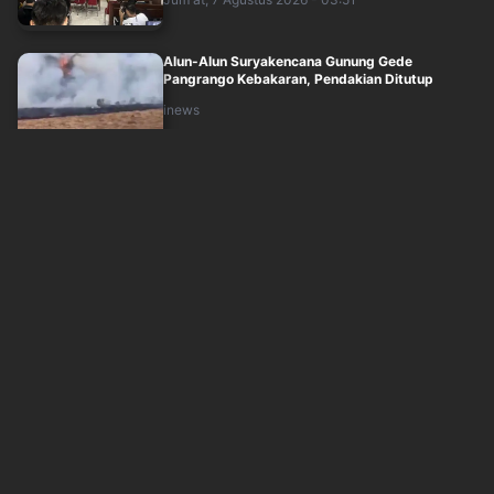
Alun-Alun Suryakencana Gunung Gede
Pangrango Kebakaran, Pendakian Ditutup
inews
Jum'at, 7 Agustus 2026 - 03:26
Daftar 10 RS Tempat Dokter dan Nakes yang
Komentar Sadis ke Pasien BPJS Berhasil ....
inews
Jum'at, 7 Agustus 2026 - 03:27
Menhub Targetkan LRT Kelapa Gading-
Manggarai Diresmikan 26 Agustus 2026
idxchannel
Jum'at, 7 Agustus 2026 - 03:24