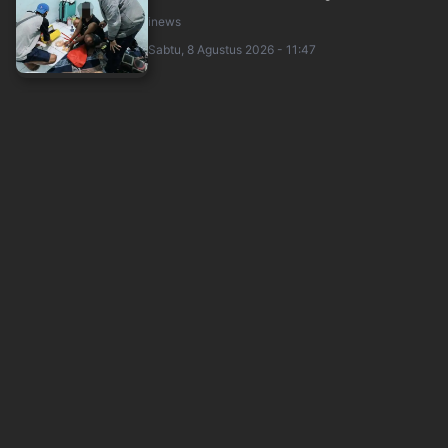
inews
Sabtu, 8 Agustus 2026 - 11:47
Sita 53 Ton Pasir Timah, Bareskrim Usut Aktor
hingga Pendana Tambang Ilegal di Be....
inews
Sabtu, 8 Agustus 2026 - 12:05
Kenalan via Aplikasi Kencan, Perempuan di
Jakbar Curi Motor Pelajar
inews
Sabtu, 8 Agustus 2026 - 11:35
Tinjau Jembatan Kendawi di Gayo Lues, Wapres
Pastikan Pemulihan Infrastruktur Pas....
okezone
Sabtu, 8 Agustus 2026 - 11:05