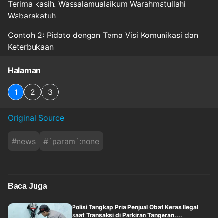
Terima kasih. Wassalamualaikum Warahmatullahi
Wabarakatuh.
Contoh 2: Pidato dengan Tema Visi Komunikasi dan
Keterbukaan
Halaman
1
2
3
Original Source
#
news
#
`param`:none
Baca Juga
Polisi Tangkap Pria Penjual Obat Keras Ilegal
saat Transaksi di Parkiran Tangeran....