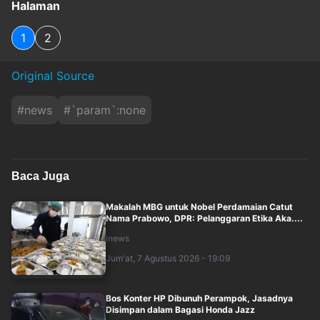
Halaman
1
2
Original Source
#
news
#
`param`:none
Baca Juga
Makalah MBG untuk Nobel Perdamaian Catut
Nama Prabowo, DPR: Pelanggaran Etika Aka....
inews
Jum'at, 7 Agustus 2026 - 19:09
Bos Konter HP Dibunuh Perampok, Jasadnya
Disimpan dalam Bagasi Honda Jazz