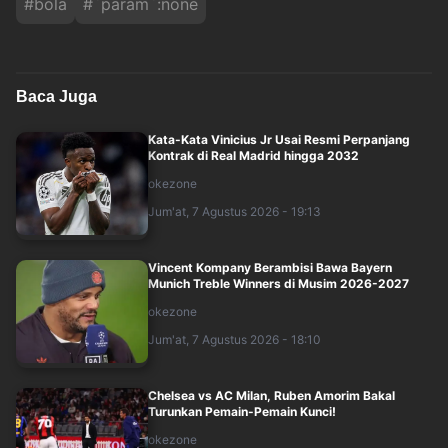
#
bola
#
`param`:none
Baca Juga
Kata-Kata Vinicius Jr Usai Resmi Perpanjang
Kontrak di Real Madrid hingga 2032
okezone
Jum'at, 7 Agustus 2026 - 19:13
Vincent Kompany Berambisi Bawa Bayern
Munich Treble Winners di Musim 2026-2027
okezone
Jum'at, 7 Agustus 2026 - 18:10
Chelsea vs AC Milan, Ruben Amorim Bakal
Turunkan Pemain-Pemain Kunci!
okezone