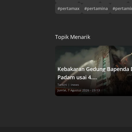
#
pertamax
#
pertamina
#
pertami
Topik Menarik
Kebakaran Gedung Bapenda 
Padam usai 4....
Terkini
| inews
Jum'at, 7 Agustus 2026 - 23:13