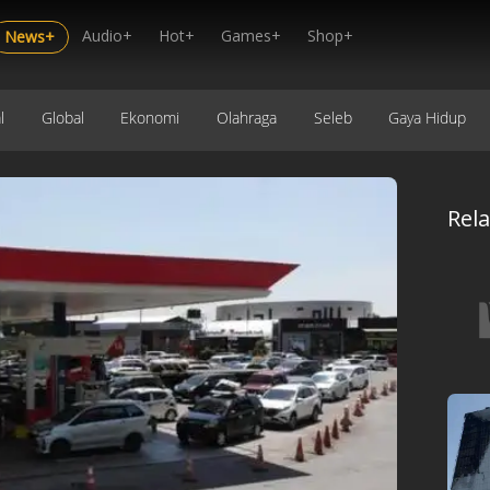
Audio+
Hot+
Games+
Shop+
News+
l
Global
Ekonomi
Olahraga
Seleb
Gaya Hidup
Rel