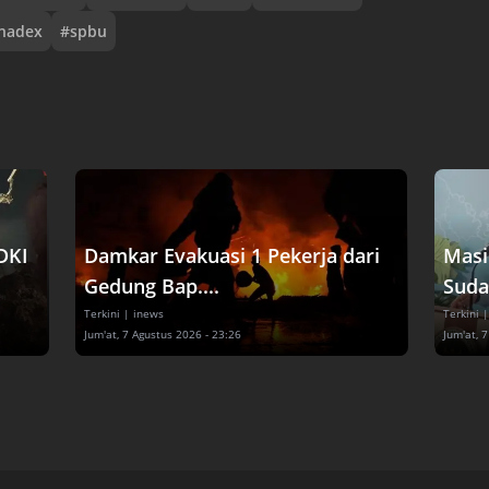
nadex
#
spbu
DKI
Damkar Evakuasi 1 Pekerja dari
Masi
Gedung Bap....
Suda
Terkini
| inews
Terkini
|
Jum'at, 7 Agustus 2026 - 23:26
Jum'at, 