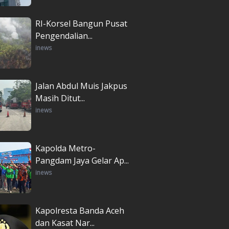
RI-Korsel Bangun Pusat
Pengendalian...
inews
Jalan Abdul Muis Jakpus
Masih Ditut...
inews
Kapolda Metro-
Pangdam Jaya Gelar Ap...
inews
Kapolresta Banda Aceh
dan Kasat Nar...