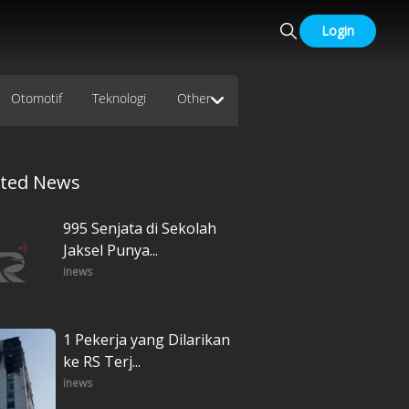
Login
Otomotif
Teknologi
Other
ated News
995 Senjata di Sekolah
Jaksel Punya...
inews
1 Pekerja yang Dilarikan
ke RS Terj...
inews