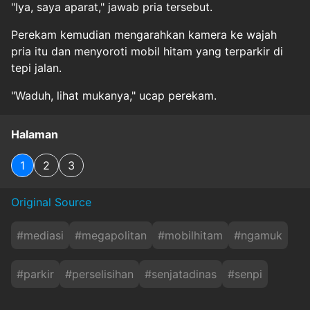
"Iya, saya aparat," jawab pria tersebut.
Perekam kemudian mengarahkan kamera ke wajah
pria itu dan menyoroti mobil hitam yang terparkir di
tepi jalan.
"Waduh, lihat mukanya," ucap perekam.
Halaman
1
2
3
Original Source
#
mediasi
#
megapolitan
#
mobilhitam
#
ngamuk
#
parkir
#
perselisihan
#
senjatadinas
#
senpi