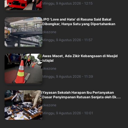
Minggu, 9 Agustus 2026 - 12:15
JPO 'Love and Hate' di Rasuna Said Bakal
Dibongkar, Hanya Satu yang Dipertahankan
okezone
Minggu, 9 Agustus 2026 - 11:57
Awas Macet, Ada Zikir Kebangsaan di Masjid
Istiqlal
okezone
Minggu, 9 Agustus 2026 - 11:39
Yayasan Sekolah Harapan Ibu Pertanyakan
Dasar Penyimpanan Ratusan Senjata oleh Ek....
okezone
Minggu, 9 Agustus 2026 - 10:01