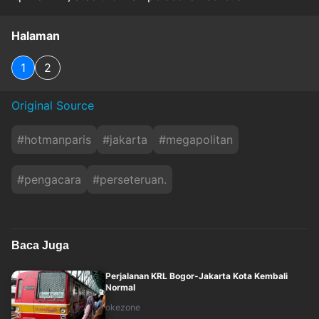
Halaman
1
2
Original Source
#
hotmanparis
#
jakarta
#
megapolitan
#
pengacara
#
perseteruan.
Baca Juga
Perjalanan KRL Bogor-Jakarta Kota Kembali
Normal
okezone