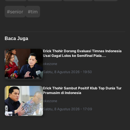
#
senior
#
tim
Baca Juga
Erick Thohir Dorong Evaluasi Timnas Indonesia
Usai Gagal Lolos ke Semifinal Piala....
okezone
Sabtu, 8 Agustus 2026 - 19:50
Erick Thohir Sambut Positif Klub Top Dunia Tur
Pramusim di Indonesia
okezone
Sabtu, 8 Agustus 2026 - 17:09
Okezone National Championship 2026 Regional
Surabaya Jadi Ajang Cari Talenta Muda....