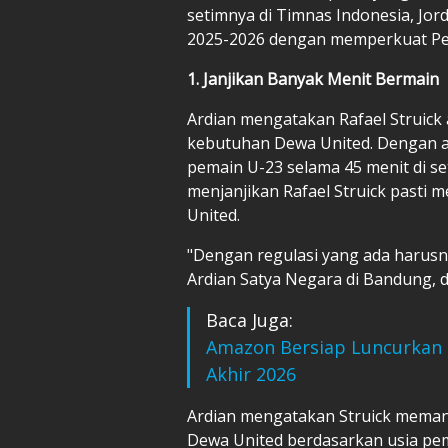
setimnya di Timnas Indonesia, Jo
2025-2026 dengan memperkuat Pers
1. Janjikan Banyak Menit Bermain
Ardian mengatakan Rafael Struick
kebutuhan Dewa United. Dengan a
pemain U-23 selama 45 menit di s
menjanjikan Rafael Struick pasti
United.
"Dengan regulasi yang ada harusn
Ardian Satya Negara di Bandung, d
Baca Juga:
Amazon Bersiap Luncurkan P
Akhir 2026
Ardian mengatakan Struick memang
Dewa United berdasarkan usia pem