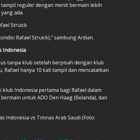
 tampil reguler dengan menit bermain lebih
 yang ada.
ael Struick
 kondisi Rafael Struick)," sambung Ardian.
s Indonesia
tus tanpa klub setelah berpisah dengan klub
tu, Rafael hanya 10 kali tampil dan mencatatkan
 klub Indonesia pertama bagi Rafael dalam
h bermain untuk ADO Den Haag (Belanda), dan
nas Indonesia vs Timnas Arab Saudi (Foto: