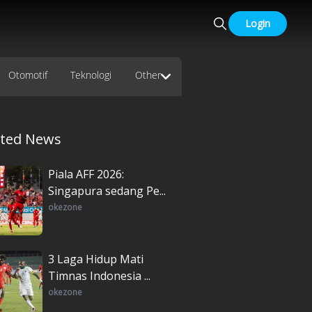
Login
Otomotif
Teknologi
Other
ated News
Piala AFF 2026:
Singapura sedang Pe...
okezone
3 Laga Hidup Mati
Timnas Indonesia ...
okezone