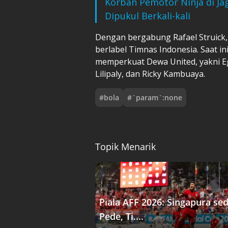
Korban Pemotor Ninja di Ja
Dipukul Berkali-kali
Dengan bergabung Rafael Struick
berlabel Timnas Indonesia. Saat i
memperkuat Dewa United, yakni Eg
Lilipaly, dan Ricky Kambuaya.
#
bola
#
`param`:none
Topik Menarik
Piala AFF 2026: Singapura se
Pede, Ti....