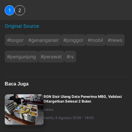
1
2
Original Source
#
bogor
#
genanganair
#
jonggol
#
mobil
#
news
#
pengunjung
#
perawat
#
rs
Baca Juga
BGN Sisir Ulang Data Penerima MBG, Validasi
Ditargetkan Selesai 2 Bulan
inews
Kamis, 6 Agustus 2026 - 18:00