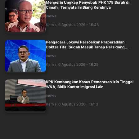
Menperin Ungkap Penyebab PHK 178 Buruh di
Cimahi, Ternyata Ini Biang Keroknya
inews
Kamis, 6 Agustus 2026 - 16:46
Pengacara Jokowi Persoalkan Praperadilan
Dokter Tifa: Sudah Masuk Tahap Persidang....
inews
Kamis, 6 Agustus 2026 - 16:29
KPK Kembangkan Kasus Pemerasan Izin Tinggal
WNA, Bidik Kantor Imigrasi Lain
inews
Kamis, 6 Agustus 2026 - 16:13
Kejagung Periksa 9 Saksi terkait Kasus Korupsi
dan TPPU Febrie Adriansyah, Termas....
inews