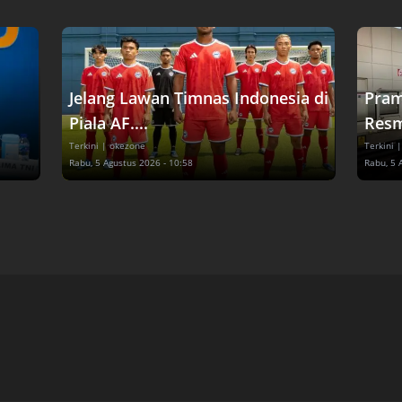
Jelang Lawan Timnas Indonesia di
Pram
Piala AF....
Resm
Terkini
| okezone
Terkini
|
Rabu, 5 Agustus 2026 - 10:58
Rabu, 5 