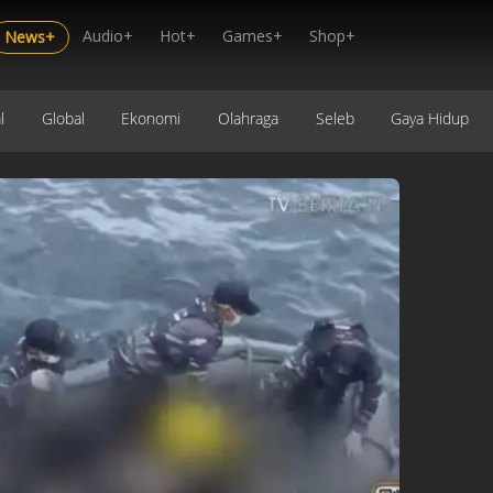
Audio+
Hot+
Games+
Shop+
News+
l
Global
Ekonomi
Olahraga
Seleb
Gaya Hidup