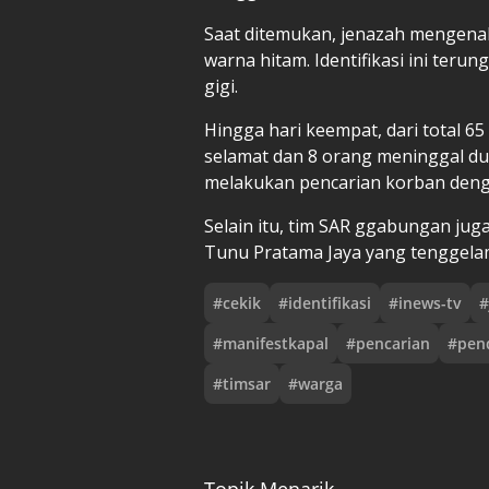
Saat ditemukan, jenazah mengena
warna hitam. Identifikasi ini teru
gigi.
Hingga hari keempat, dari total 65
selamat dan 8 orang meninggal dun
melakukan pencarian korban denga
Selain itu, tim SAR ggabungan j
Tunu Pratama Jaya yang tenggelam 
#
cekik
#
identifikasi
#
inews-tv
#
#
manifestkapal
#
pencarian
#
pen
#
timsar
#
warga
Topik Menarik