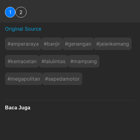
1
2
Original Source
#
amperaraya
#
banjir
#
genangan
#
jalankemang
#
kemacetan
#
lalulintas
#
mampang
#
megapolitan
#
sepedamotor
Baca Juga
Pramono Instruksikan Dinkes DKI Tindak Nakes
yang Cibir Pasien BPJS
okezone