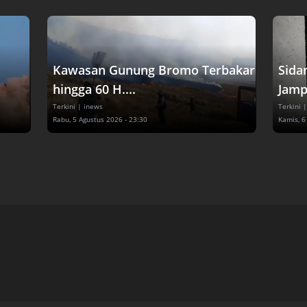
Kawasan Gunung Bromo Terbakar
Sida
hingga 60 H....
Jampi
Terkini
| inews
Terkini
|
Rabu, 5 Agustus 2026 - 23:30
Kamis, 6