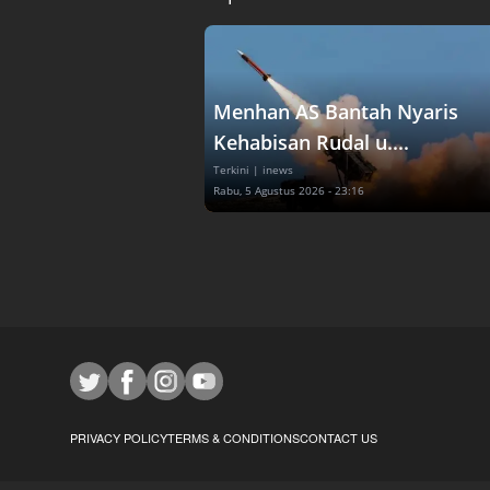
Menhan AS Bantah Nyaris
Kehabisan Rudal u....
Terkini
| inews
Rabu, 5 Agustus 2026 - 23:16
PRIVACY POLICY
TERMS & CONDITIONS
CONTACT US