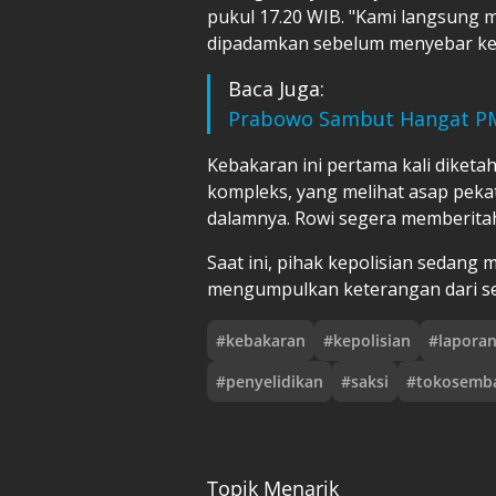
pukul 17.20 WIB. "Kami langsung m
dipadamkan sebelum menyebar ke b
Baca Juga:
Prabowo Sambut Hangat PM
Kebakaran ini pertama kali dike
kompleks, yang melihat asap pekat 
dalamnya. Rowi segera memberitah
Saat ini, pihak kepolisian sedang
mengumpulkan keterangan dari seju
#
kebakaran
#
kepolisian
#
lapora
#
penyelidikan
#
saksi
#
tokosemb
Topik Menarik