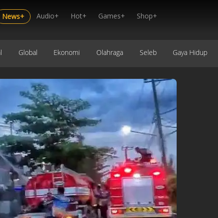
Audio+
Hot+
Games+
Shop+
News+
l
Global
Ekonomi
Olahraga
Seleb
Gaya Hidup