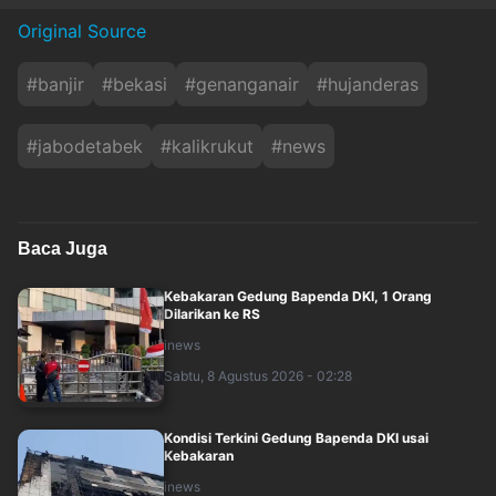
Original Source
#
banjir
#
bekasi
#
genanganair
#
hujanderas
#
jabodetabek
#
kalikrukut
#
news
Baca Juga
Kebakaran Gedung Bapenda DKI, 1 Orang
Dilarikan ke RS
inews
Sabtu, 8 Agustus 2026 - 02:28
Kondisi Terkini Gedung Bapenda DKI usai
Kebakaran
inews