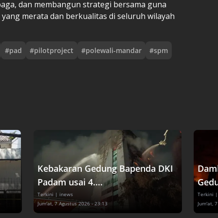
baga, dan membangun strategi bersama guna
ang merata dan berkualitas di seluruh wilayah
#
pad
#
pilotproject
#
polewali-mandar
#
spm
Kebakaran Gedung Bapenda DKI
Damk
Padam usai 4....
Gedu
Terkini
| inews
Terkini
|
Jum'at, 7 Agustus 2026 - 23:13
Jum'at, 