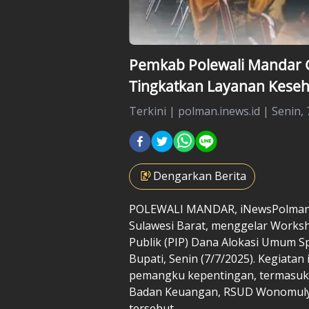
Pemkab Polewali Mandar 
Tingkatkan Layanan Kese
Terkini
|
polman.inews.id |
Senin, 
Dengarkan Berita
POLEWALI MANDAR, iNewsPolman.i
Sulawesi Barat, menggelar Worksh
Publik (PIP) Dana Alokasi Umum Sp
Bupati, Senin (7/7/2025). Kegiata
pemangku kepentingan, termasuk 
Badan Keuangan, RSUD Wonomulyo,
tersebut.