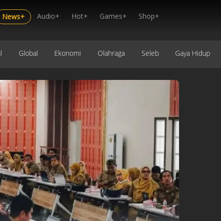
Audio+
Hot+
Games+
Shop+
News+
l
Global
Ekonomi
Olahraga
Seleb
Gaya Hidup