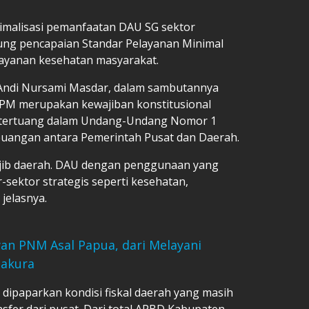
imalisasi pemanfaatan DAU SG sektor
ng pencapaian Standar Pelayanan Minimal
 layanan kesehatan masyarakat.
. Andi Nursami Masdar, dalam sambutannya
M merupakan kewajiban konstitusional
 tertuang dalam Undang-Undang Nomor 1
uangan antara Pemerintah Pusat dan Daerah.
jib daerah. DAU dengan penggunaan yang
-sektor strategis seperti kesehatan,
jelasnya.
wan PNM Asal Papua, dari Melayani
Sakura
dipaparkan kondisi fiskal daerah yang masih
sfer dari pusat. Dari total APBD Kabupaten