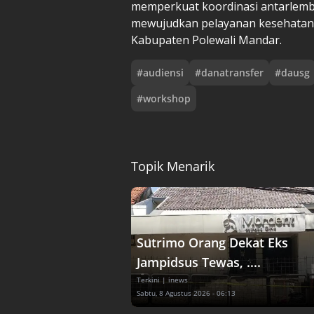
memperkuat koordinasi antarlem
mewujudkan pelayanan kesehatan y
Kabupaten Polewali Mandar.
#
audiensi
#
danatransfer
#
dausg
#
workshop
Topik Menarik
Sutrimo Orang Dekat Eks
Jampidsus Tewas, ....
Terkini
| inews
Sabtu, 8 Agustus 2026 - 06:13