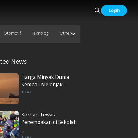
Login
Otomotif
Teknologi
Other
ated News
Harga Minyak Dunia
Kembali Melonjak...
inews
Korban Tewas
Penembakan di Sekolah
...
inews