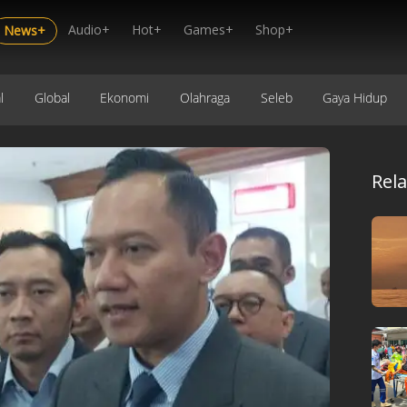
Audio+
Hot+
Games+
Shop+
News+
l
Global
Ekonomi
Olahraga
Seleb
Gaya Hidup
Rel