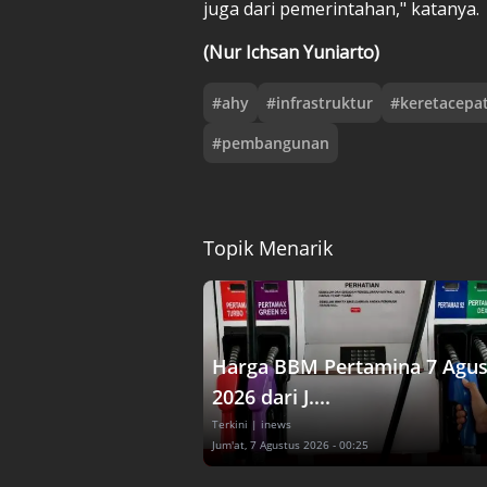
juga dari pemerintahan," katanya.
(Nur Ichsan Yuniarto)
#
ahy
#
infrastruktur
#
keretacepa
#
pembangunan
Topik Menarik
Harga BBM Pertamina 7 Agus
2026 dari J....
Terkini
| inews
Jum'at, 7 Agustus 2026 - 00:25