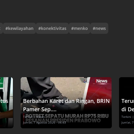
t
#
kewilayahan
#
konektivitas
#
menko
#
news
tus
Berbahan Karet dan Ringan, BRIN
Teru
Pamer Sep....
di De
Terkini
| inews
Terkini
|
Jum'at, 7 Agustus 2026 - 06:43
Jum'at, 