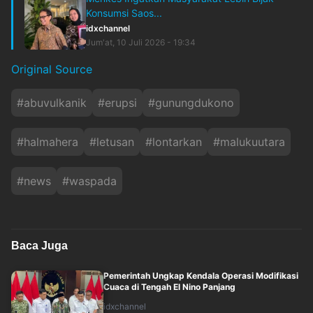
Konsumsi Saos...
idxchannel
Jum'at, 10 Juli 2026 - 19:34
Original Source
#
abuvulkanik
#
erupsi
#
gunungdukono
#
halmahera
#
letusan
#
lontarkan
#
malukuutara
#
news
#
waspada
Baca Juga
Pemerintah Ungkap Kendala Operasi Modifikasi
Cuaca di Tengah El Nino Panjang
idxchannel